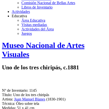
Comisión Nacional de Bellas Artes
Libros de Inventario
Actividades
Educativa
Área Educativa
Visitas mediadas
Actividades del Área
Juegos
Logo
Museo Nacional de Artes
MNAV
Visuales
Uno de los tres chiripás, c.1881
Nº de Inventario: 1145
Título: Uno de los tres chiripás
Artista:
Juan Manuel Blanes
(1830-1901)
Técnica: Óleo sobre tela
Medidas: 51 x 41 cm