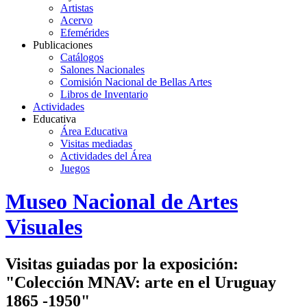
Artistas
Acervo
Efemérides
Publicaciones
Catálogos
Salones Nacionales
Comisión Nacional de Bellas Artes
Libros de Inventario
Actividades
Educativa
Área Educativa
Visitas mediadas
Actividades del Área
Juegos
Logo
Museo Nacional de Artes
MNAV
Visuales
Visitas guiadas por la exposición:
"Colección MNAV: arte en el Uruguay
1865 -1950"