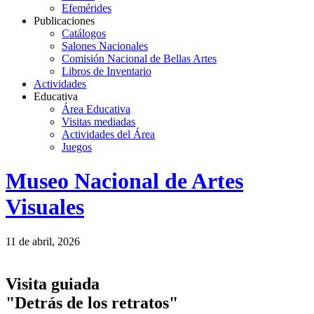
Efemérides
Publicaciones
Catálogos
Salones Nacionales
Comisión Nacional de Bellas Artes
Libros de Inventario
Actividades
Educativa
Área Educativa
Visitas mediadas
Actividades del Área
Juegos
Logo
Museo Nacional de Artes
MNAV
Visuales
11 de abril, 2026
Visita guiada
"Detrás de los retratos"