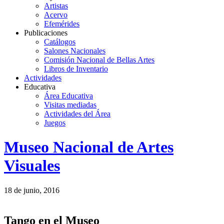
Artistas
Acervo
Efemérides
Publicaciones
Catálogos
Salones Nacionales
Comisión Nacional de Bellas Artes
Libros de Inventario
Actividades
Educativa
Área Educativa
Visitas mediadas
Actividades del Área
Juegos
Logo
Museo Nacional de Artes
MNAV
Visuales
18 de junio, 2016
Tango en el Museo