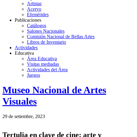
Artistas
Acervo
Efemérides
Publicaciones
Catálogos
Salones Nacionales
Comisión Nacional de Bellas Artes
Libros de Inventario
Actividades
Educativa
Área Educativa
Visitas mediadas
Actividades del Área
Juegos
Logo
Museo Nacional de Artes
MNAV
Visuales
29 de setiembre, 2023
Tertulia en clave de cine: arte y