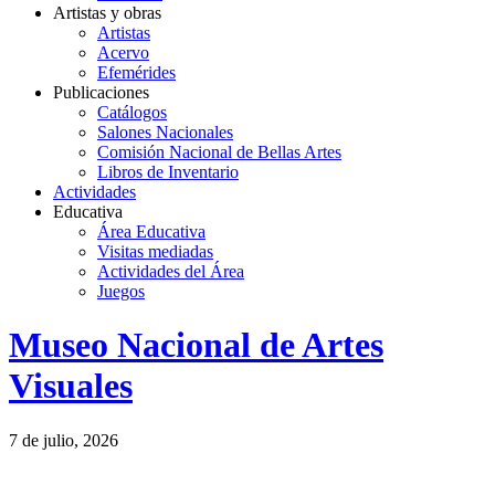
Artistas y obras
Artistas
Acervo
Efemérides
Publicaciones
Catálogos
Salones Nacionales
Comisión Nacional de Bellas Artes
Libros de Inventario
Actividades
Educativa
Área Educativa
Visitas mediadas
Actividades del Área
Juegos
Logo
Museo Nacional de Artes
MNAV
Visuales
7 de julio, 2026