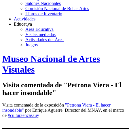
Salones Nacionales
Comisión Nacional de Bellas Artes
Libros de Inventario
Actividades
Educativa
Área Educativa
Visitas mediadas
Actividades del Área
Juegos
Logo
Museo Nacional de Artes
MNAV
Visuales
Visita comentada de "Petrona Viera - El
hacer insondable"
Visita comentada de la exposición
"Petrona Viera - El hacer
insondable"
por Enrique Aguerre, Director del MNAV, en el marco
de
#culturaencasauy