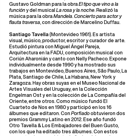
Gustavo Goldman para la obra
El tipo que vino a la
función
y del musical
La rosa y la noche
. Realizó la
música para la obra
Mandela
.
Concierto para actor y
flauta traversa
, con dirección de Marcelino Duffau.
Santiago Tavella
(Montevideo 1961). Es artista
visual, músico, productor, escritor y curador de arte.
Estudió pintura con Miguel Ángel Pareja,
Arquitectura en la FADU, composición musical con
Coriún Aharonián y canto con Nelly Pacheco. Expone
individualmente desde 1990 y ha mostrado sus
trabajos en Montevideo, Buenos Aires, São Paulo, La
Plata, Santiago de Chile, La Habana, New York y
Zaragoza. Hay obras suyas en el Museo Nacional de
Artes Visuales del Uruguay, en la Colección
Engelman Ost y en la colección de La Compañía del
Oriente, entre otros. Como músico fundó El
Cuarteto de Nos en 1980 y participó en los 16
álbumes que editaron. Con
Porfiado
obtuvieron dos
premios Grammy Latino en 2012. Ese año fundó
Otro Tavella & Los Embajadores del Buen Gusto,
con los que ha editado tres álbumes. Con estos