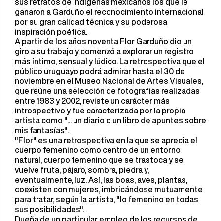
sus retratos de indígenas mexicanos los que le
ganaron a Garduño el reconocimiento internacional
por su gran calidad técnica y su poderosa
inspiración poética.
A partir de los años noventa Flor Garduño dio un
giro a su trabajo y comenzó a explorar un registro
más íntimo, sensual y lúdico. La retrospectiva que el
público uruguayo podrá admirar hasta el 30 de
noviembre en el Museo Nacional de Artes Visuales,
que reúne una selección de fotografías realizadas
entre 1983 y 2002, reviste un carácter más
introspectivo y fue caracterizada por la propia
artista como "... un diario o un libro de apuntes sobre
mis fantasías".
"Flor" es una retrospectiva en la que se aprecia el
cuerpo femenino como centro de un entorno
natural, cuerpo femenino que se trastoca y se
vuelve fruta, pájaro, sombra, piedra y,
eventualmente, luz. Así, las boas, aves, plantas,
coexisten con mujeres, imbricándose mutuamente
para tratar, según la artista, "lo femenino en todas
sus posibilidades".
Dueña de un particular empleo de los recursos de