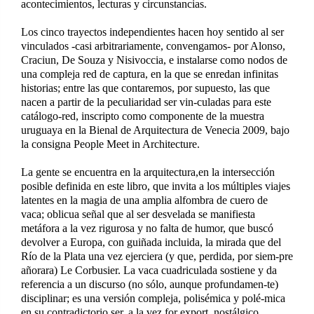
acontecimientos, lecturas y circunstancias.
Los cinco trayectos independientes hacen hoy sentido al ser
vinculados -casi arbitrariamente, convengamos- por Alonso,
Craciun, De Souza y Nisivoccia, e instalarse como nodos de
una compleja red de captura, en la que se enredan infinitas
historias; entre las que contaremos, por supuesto, las que
nacen a partir de la peculiaridad ser vin-culadas para este
catálogo-red, inscripto como componente de la muestra
uruguaya en la Bienal de Arquitectura de Venecia 2009, bajo
la consigna People Meet in Architecture.
La gente se encuentra en la arquitectura,en la intersección
posible definida en este libro, que invita a los múltiples viajes
latentes en la magia de una amplia alfombra de cuero de
vaca; oblicua señal que al ser desvelada se manifiesta
metáfora a la vez rigurosa y no falta de humor, que buscó
devolver a Europa, con guiñada incluida, la mirada que del
Río de la Plata una vez ejerciera (y que, perdida, por siem-pre
añorara) Le Corbusier. La vaca cuadriculada sostiene y da
referencia a un discurso (no sólo, aunque profundamen-te)
disciplinar; es una versión compleja, polisémica y polé-mica
en su contradictorio ser, a la vez for export, nostálgico,