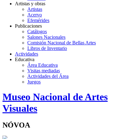
Artistas y obras
Artistas
Acervo
Efemérides
Publicaciones
Catálogos
Salones Nacionales
Comisión Nacional de Bellas Artes
Libros de Inventario
Actividades
Educativa
Área Educativa
Visitas mediadas
Actividades del Área
Juegos
Logo
Museo Nacional de Artes
MNAV
Visuales
NÓVOA