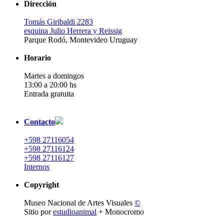
Dirección
Tomás Giribaldi 2283
esquina Julio Herrera y Reissig
Parque Rodó, Montevideo Uruguay
Horario
Martes a domingos
13:00 a 20:00 hs
Entrada gratuita
Contacto
+598 27116054
+598 27116124
+598 27116127
Internos
Copyright
Museo Nacional de Artes Visuales
©
Sitio por
estudioanimal
+ Monocromo