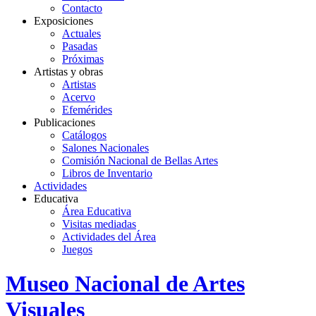
Contacto
Exposiciones
Actuales
Pasadas
Próximas
Artistas y obras
Artistas
Acervo
Efemérides
Publicaciones
Catálogos
Salones Nacionales
Comisión Nacional de Bellas Artes
Libros de Inventario
Actividades
Educativa
Área Educativa
Visitas mediadas
Actividades del Área
Juegos
Logo
Museo Nacional de Artes
MNAV
Visuales