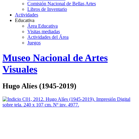
Comisión Nacional de Bellas Artes
Libros de Inventario
Actividades
Educativa
Área Educativa
Visitas mediadas
Actividades del Área
Juegos
Logo
Museo Nacional de Artes
MNAV
Visuales
Hugo Alíes (1945-2019)