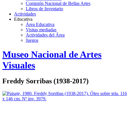
Comisión Nacional de Bellas Artes
Libros de Inventario
Actividades
Educativa
Área Educativa
Visitas mediadas
Actividades del Área
Juegos
Logo
Museo Nacional de Artes
MNAV
Visuales
Freddy Sorribas (1938-2017)