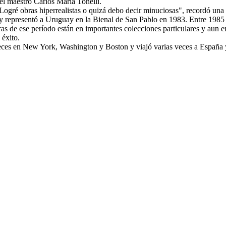
el maestro Carlos María Tonelli.
. Logré obras hiperrealistas o quizá debo decir minuciosas", recordó una
d y representó a Uruguay en la Bienal de San Pablo en 1983. Entre 1985
bras de ese período están en importantes colecciones particulares y aun
éxito.
veces en New York, Washington y Boston y viajó varias veces a España 