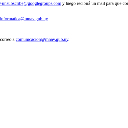
v+unsubscribe@googlegroups.com
y luego recibirá un mail para que con
informatica@mnav.gub.uy
 correo a
comunicacion@mnav.gub.uy
.