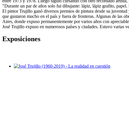
entre 1973 y 1978. Luego siguió cursando con otro recordado artista, 
"Durante un par de años solo fui dibujante: lápiz, lápiz grafito, papel
El pintor Trujillo ganó diversos premios de pintura desde su juventu
que gustaron mucho en el país y fuera de fronteras. Algunas de las o
Aires, donde expuso permanentemente por varios años con apreciable 
José Trujillo expuso en numerosos países y ciudades. Estuvo varias 
Exposiciones