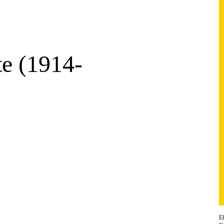
te (1914-
El