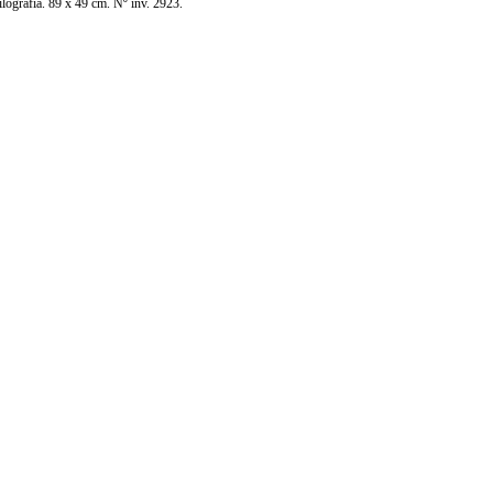
lografía. 89 x 49 cm. Nº inv. 2923.