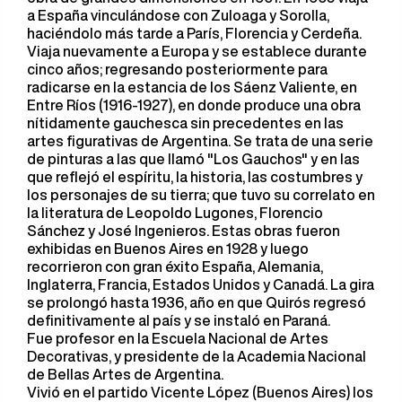
a España vinculándose con Zuloaga y Sorolla,
haciéndolo más tarde a París, Florencia y Cerdeña.
Viaja nuevamente a Europa y se establece durante
cinco años; regresando posteriormente para
radicarse en la estancia de los Sáenz Valiente, en
Entre Ríos (1916-1927), en donde produce una obra
nítidamente gauchesca sin precedentes en las
artes figurativas de Argentina. Se trata de una serie
de pinturas a las que llamó "Los Gauchos" y en las
que reflejó el espíritu, la historia, las costumbres y
los personajes de su tierra; que tuvo su correlato en
la literatura de Leopoldo Lugones, Florencio
Sánchez y José Ingenieros. Estas obras fueron
exhibidas en Buenos Aires en 1928 y luego
recorrieron con gran éxito España, Alemania,
Inglaterra, Francia, Estados Unidos y Canadá. La gira
se prolongó hasta 1936, año en que Quirós regresó
definitivamente al país y se instaló en Paraná.
Fue profesor en la Escuela Nacional de Artes
Decorativas, y presidente de la Academia Nacional
de Bellas Artes de Argentina.
Vivió en el partido Vicente López (Buenos Aires) los