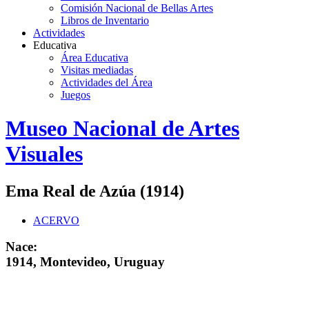
Comisión Nacional de Bellas Artes
Libros de Inventario
Actividades
Educativa
Área Educativa
Visitas mediadas
Actividades del Área
Juegos
Logo
Museo Nacional de Artes
MNAV
Visuales
Ema Real de Azúa (1914)
ACERVO
Nace:
1914, Montevideo, Uruguay