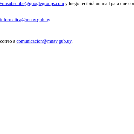
v+unsubscribe@googlegroups.com
y luego recibirá un mail para que con
informatica@mnav.gub.uy
 correo a
comunicacion@mnav.gub.uy
.