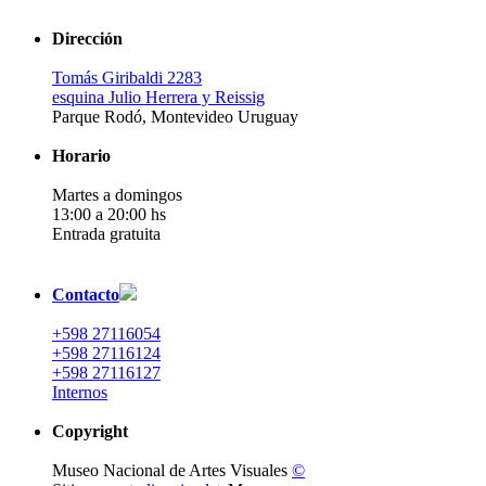
Dirección
Tomás Giribaldi 2283
esquina Julio Herrera y Reissig
Parque Rodó, Montevideo Uruguay
Horario
Martes a domingos
13:00 a 20:00 hs
Entrada gratuita
Contacto
+598 27116054
+598 27116124
+598 27116127
Internos
Copyright
Museo Nacional de Artes Visuales
©