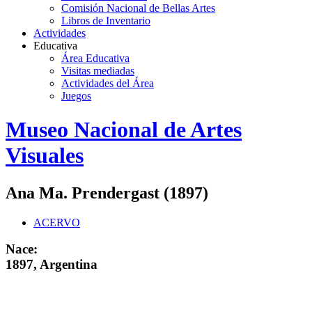
Comisión Nacional de Bellas Artes
Libros de Inventario
Actividades
Educativa
Área Educativa
Visitas mediadas
Actividades del Área
Juegos
Logo
Museo Nacional de Artes
MNAV
Visuales
Ana Ma. Prendergast (1897)
ACERVO
Nace:
1897, Argentina