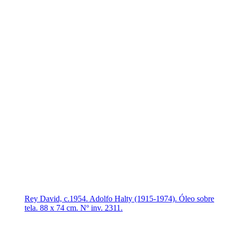
Rey David, c.1954. Adolfo Halty (1915-1974). Óleo sobre
tela. 88 x 74 cm. Nº inv. 2311.