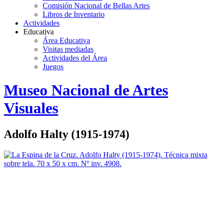
Comisión Nacional de Bellas Artes
Libros de Inventario
Actividades
Educativa
Área Educativa
Visitas mediadas
Actividades del Área
Juegos
Logo
Museo Nacional de Artes
MNAV
Visuales
Adolfo Halty (1915-1974)