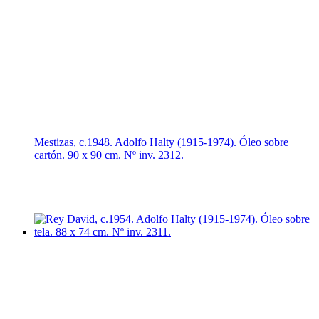
Mestizas, c.1948. Adolfo Halty (1915-1974). Óleo sobre
cartón. 90 x 90 cm. Nº inv. 2312.