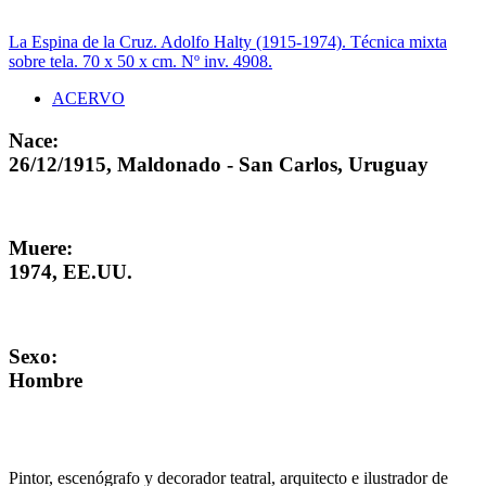
La Espina de la Cruz. Adolfo Halty (1915-1974). Técnica mixta
sobre tela. 70 x 50 x cm. Nº inv. 4908.
ACERVO
Nace:
26/12/1915, Maldonado - San Carlos, Uruguay
Muere:
1974, EE.UU.
Sexo:
Hombre
Pintor, escenógrafo y decorador teatral, arquitecto e ilustrador de