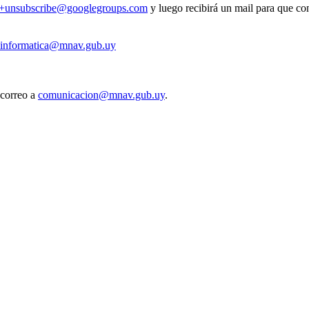
v+unsubscribe@googlegroups.com
y luego recibirá un mail para que con
informatica@mnav.gub.uy
 correo a
comunicacion@mnav.gub.uy
.