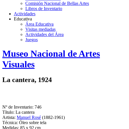
Comisión Nacional de Bellas Artes
Libros de Inventario
Actividades
Educativa
Área Educativa
Visitas mediadas
Actividades del Área
Juegos
Logo
Museo Nacional de Artes
MNAV
Visuales
La cantera, 1924
Nº de Inventario: 746
Título: La cantera
Artista:
Manuel Rosé
(1882-1961)
Técnica: Óleo sobre tela
Medidas: 85 x 92 cm