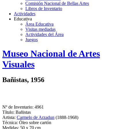
Comisión Nacional de Bellas Artes
Libros de Inventario
Actividades
Educativa
Área Educativa
Visitas mediadas
Actividades del Área
Juegos
Logo
Museo Nacional de Artes
MNAV
Visuales
Bañistas, 1956
Nº de Inventario: 4961
Título: Bañistas
Artista:
Carmelo de Arzadun
(1888-1968)
Técnica: Óleo sobre cartón
Medidas: 50 x 70 cm