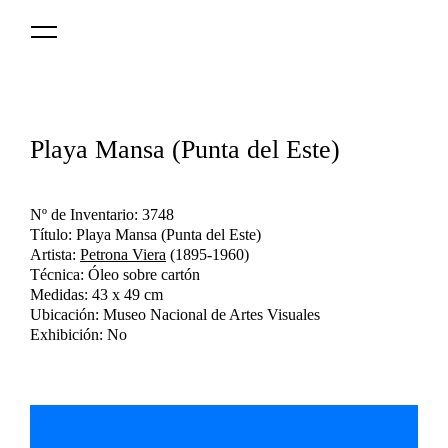
Logo
MNAV
Playa Mansa (Punta del Este)
Nº de Inventario: 3748
Título: Playa Mansa (Punta del Este)
Artista:
Petrona Viera
(1895-1960)
Técnica: Óleo sobre cartón
Medidas: 43 x 49 cm
Ubicación: Museo Nacional de Artes Visuales
Exhibición: No