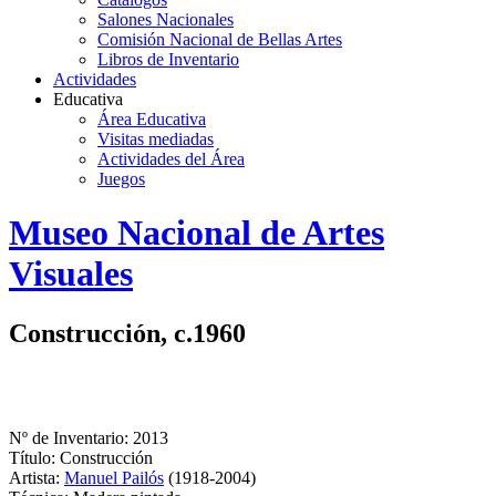
Salones Nacionales
Comisión Nacional de Bellas Artes
Libros de Inventario
Actividades
Educativa
Área Educativa
Visitas mediadas
Actividades del Área
Juegos
Logo
Museo Nacional de Artes
MNAV
Visuales
Construcción, c.1960
Nº de Inventario: 2013
Título: Construcción
Artista:
Manuel Pailós
(1918-2004)