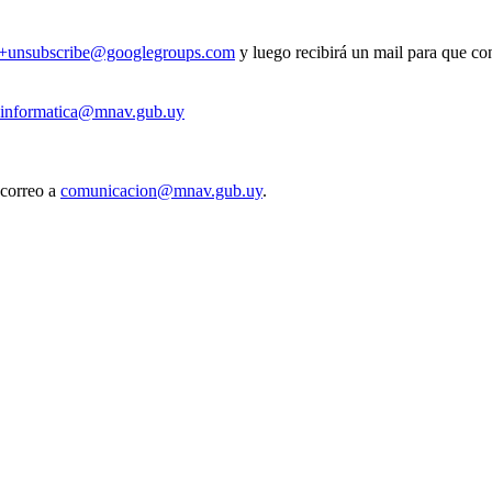
v+unsubscribe@googlegroups.com
y luego recibirá un mail para que con
informatica@mnav.gub.uy
 correo a
comunicacion@mnav.gub.uy
.