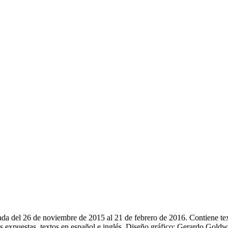
izada del 26 de noviembre de 2015 al 21 de febrero de 2016. Contiene t
 expuestas, textos en español e inglés. Diseño gráfico: Gerardo Gold