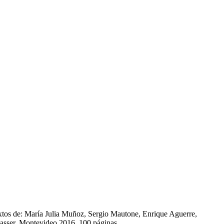
extos de: María Julia Muñoz, Sergio Mautone, Enrique Aguerre,
wasser. Montevideo 2016, 100 páginas.