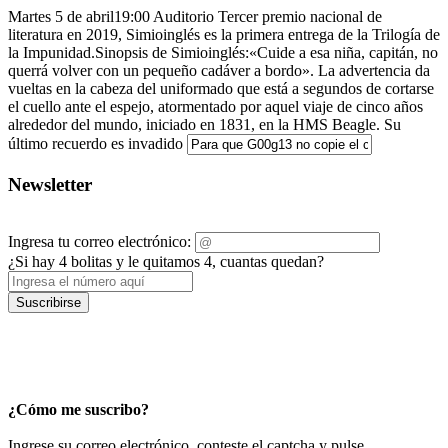
Martes 5 de abril19:00 Auditorio Tercer premio nacional de
literatura en 2019, Simioinglés es la primera entrega de la Trilogía de
la Impunidad.Sinopsis de Simioinglés:«Cuide a esa niña, capitán, no
querrá volver con un pequeño cadáver a bordo». La advertencia da
vueltas en la cabeza del uniformado que está a segundos de cortarse
el cuello ante el espejo, atormentado por aquel viaje de cinco años
alrededor del mundo, iniciado en 1831, en la HMS Beagle. Su
último recuerdo es invadido
Newsletter
Ingresa tu correo electrónico:
¿Si hay 4 bolitas y le quitamos 4, cuantas quedan?
Suscribirse
¿Cómo me suscribo?
Ingrese su correo electrónico, conteste el captcha y pulse