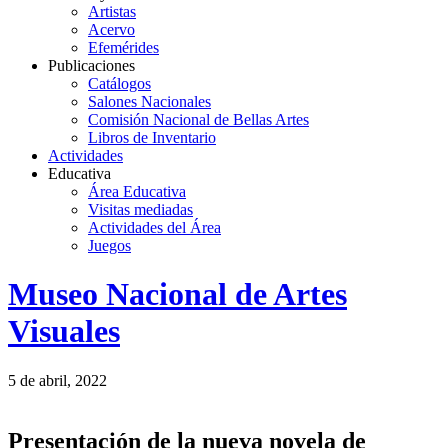
Artistas
Acervo
Efemérides
Publicaciones
Catálogos
Salones Nacionales
Comisión Nacional de Bellas Artes
Libros de Inventario
Actividades
Educativa
Área Educativa
Visitas mediadas
Actividades del Área
Juegos
Logo
Museo Nacional de Artes
MNAV
Visuales
5 de abril, 2022
Presentación de la nueva novela de