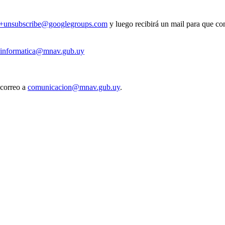
v+unsubscribe@googlegroups.com
y luego recibirá un mail para que con
informatica@mnav.gub.uy
 correo a
comunicacion@mnav.gub.uy
.