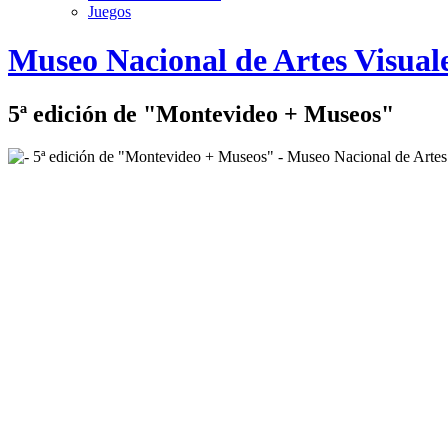
Juegos
Logo
Museo Nacional de Artes Visual
MNAV
5ª edición de "Montevideo + Museos"