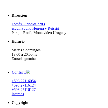
Dirección
Tomás Giribaldi 2283
esquina Julio Herrera y Reissig
Parque Rodó, Montevideo Uruguay
Horario
Martes a domingos
13:00 a 20:00 hs
Entrada gratuita
Contacto
+598 27116054
+598 27116124
+598 27116127
Internos
Copyright