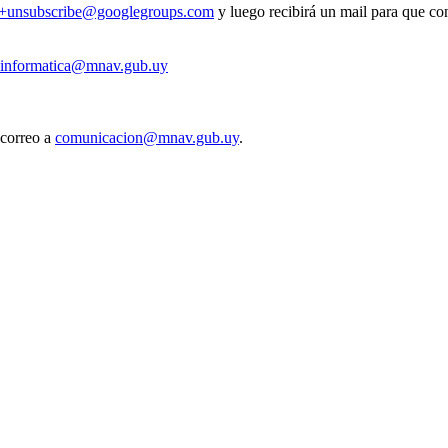
v+unsubscribe@googlegroups.com
y luego recibirá un mail para que con
informatica@mnav.gub.uy
 correo a
comunicacion@mnav.gub.uy
.