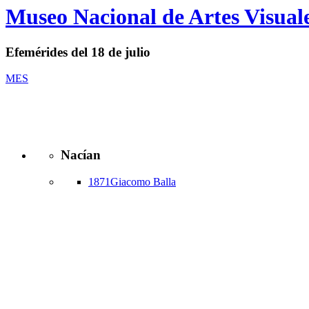
Logo
Museo Nacional de Artes Visual
MNAV
Efemérides del 18 de julio
MES
Nacían
1871
Giacomo Balla