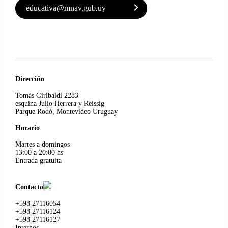
educativa@mnav.gub.uy
Dirección
Tomás Giribaldi 2283
esquina Julio Herrera y Reissig
Parque Rodó, Montevideo Uruguay
Horario
Martes a domingos
13:00 a 20:00 hs
Entrada gratuita
Contacto
+598 27116054
+598 27116124
+598 27116127
Internos