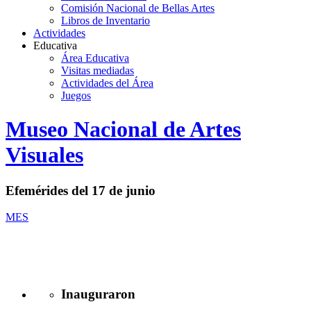
Comisión Nacional de Bellas Artes
Libros de Inventario
Actividades
Educativa
Área Educativa
Visitas mediadas
Actividades del Área
Juegos
Logo
Museo Nacional de Artes
MNAV
Visuales
Efemérides del 17 de junio
MES
Inauguraron