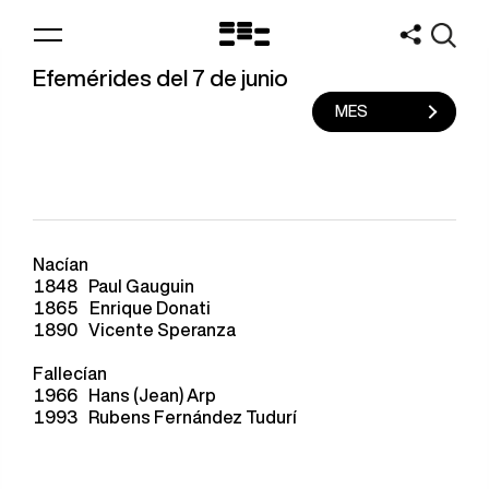
Logo
MNAV
Efemérides del 7 de junio
MES
Nacían
1848
Paul Gauguin
1865
Enrique Donati
1890
Vicente Speranza
Fallecían
1966
Hans (Jean) Arp
1993
Rubens Fernández Tudurí