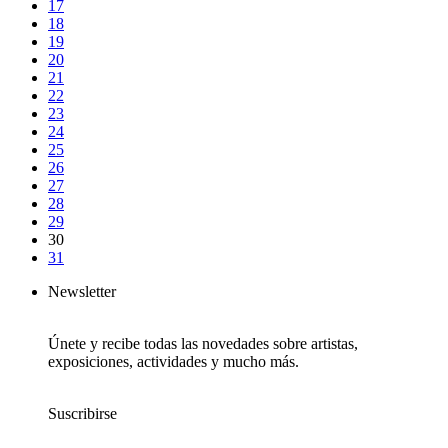
17
18
19
20
21
22
23
24
25
26
27
28
29
30
31
Newsletter
Únete y recibe todas las novedades sobre artistas,
exposiciones, actividades y mucho más.
Suscribirse