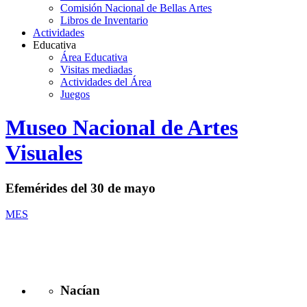
Comisión Nacional de Bellas Artes
Libros de Inventario
Actividades
Educativa
Área Educativa
Visitas mediadas
Actividades del Área
Juegos
Logo
Museo Nacional de Artes
MNAV
Visuales
Efemérides del 30 de mayo
MES
Nacían