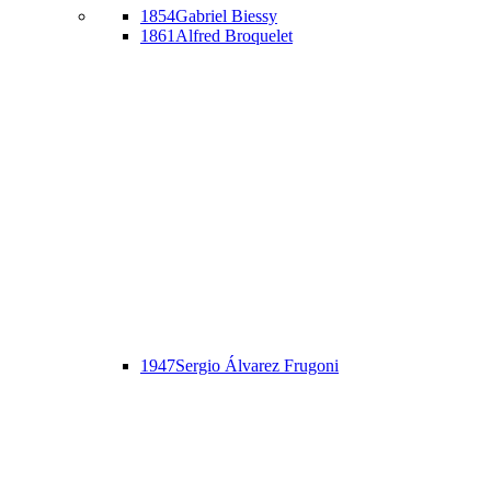
1854
Gabriel Biessy
1861
Alfred Broquelet
1947
Sergio Álvarez Frugoni