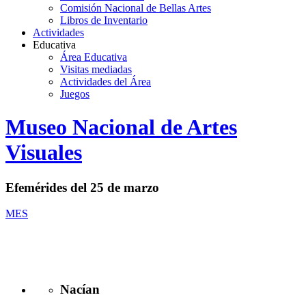
Comisión Nacional de Bellas Artes
Libros de Inventario
Actividades
Educativa
Área Educativa
Visitas mediadas
Actividades del Área
Juegos
Logo
Museo Nacional de Artes
MNAV
Visuales
Efemérides del 25 de marzo
MES
Nacían