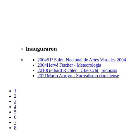
Inauguraron
2004
51º Salón Nacional de Artes Visuales 2004
2004
Hervé Fischer - Meteorología
2010
Gerhard Richter - Übersicht | Sinopsis
2021
Mario Arroyo - Surrealismo rioplatense
1
2
3
4
5
6
7
8