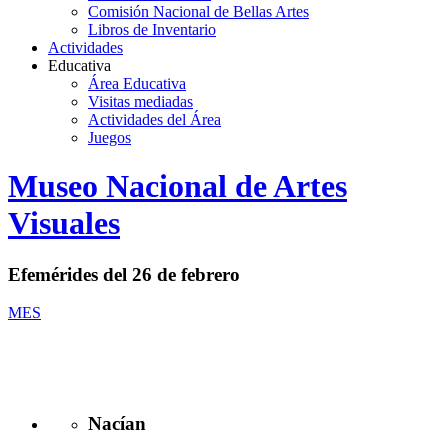
Comisión Nacional de Bellas Artes
Libros de Inventario
Actividades
Educativa
Área Educativa
Visitas mediadas
Actividades del Área
Juegos
Logo
Museo Nacional de Artes
MNAV
Visuales
Efemérides del 26 de febrero
MES
Nacían