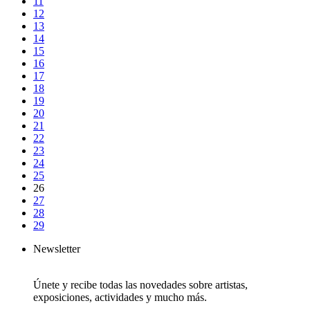
11
12
13
14
15
16
17
18
19
20
21
22
23
24
25
26
27
28
29
Newsletter
Únete y recibe todas las novedades sobre artistas,
exposiciones, actividades y mucho más.