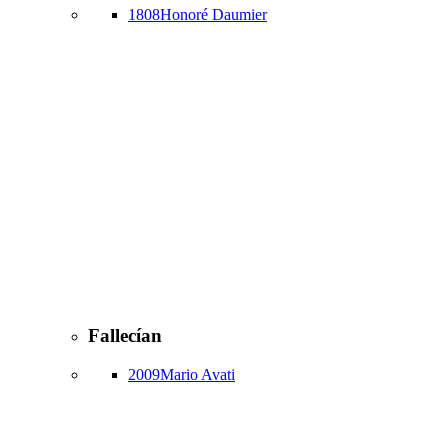
1808
Honoré Daumier
Fallecían
2009
Mario Avati