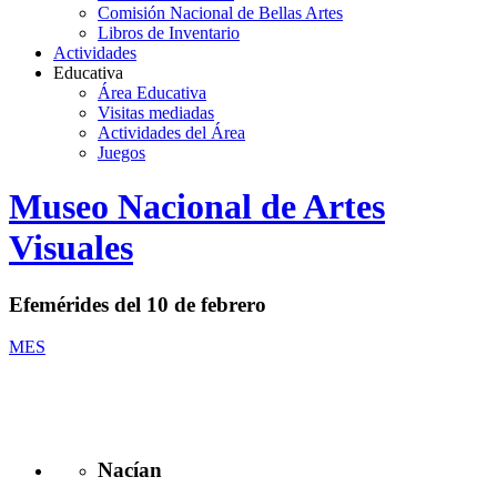
Comisión Nacional de Bellas Artes
Libros de Inventario
Actividades
Educativa
Área Educativa
Visitas mediadas
Actividades del Área
Juegos
Logo
Museo Nacional de Artes
MNAV
Visuales
Efemérides del 10 de febrero
MES
Nacían