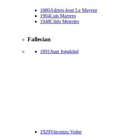
1880
Adrien-Jean Le Mayeur
1904
Luis Marrero
1948
Cildo Meireles
Fallecían
1891
Juan Jongkind
1929
Vincenzo Volpe