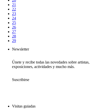
20
21
22
23
24
25
26
27
28
29
Newsletter
Únete y recibe todas las novedades sobre artistas,
exposiciones, actividades y mucho más.
Suscribirse
Visitas guiadas