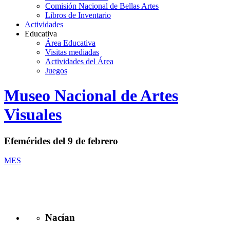
Comisión Nacional de Bellas Artes
Libros de Inventario
Actividades
Educativa
Área Educativa
Visitas mediadas
Actividades del Área
Juegos
Logo
Museo Nacional de Artes
MNAV
Visuales
Efemérides del 9 de febrero
MES
Nacían