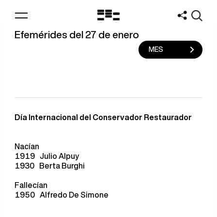
Logo
MNAV
Efemérides del 27 de enero
MES
Día Internacional del Conservador Restaurador
Nacían
1919
Julio Alpuy
1930
Berta Burghi
Fallecían
1950
Alfredo De Simone