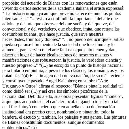
propósito del acuerdo de Blanes con las renovaciones que están
viviendo ciertos sectores de la academia italiana el artista expresará:
" La historia uruguaya aunque breve no carece de muchos puntos
interesantes..." "...resisto a confundir la importancia del arte que
adivina y del arte que observa, del que sueña y del que ve, del
convencional y del verdadero, que obedece, imita, que retrata las
costumbres buenas, que hace justicia, que sirve nuestras
necesidades, triunfos y dolores." "... no puedo deducir que el artista
pueda separarse libremente de la sociedad que lo estimula y lo
alimenta, para servir con el arte fantasías que entretienen y dan
placer en lugar de hacer idealizaciones de nosotros mismos y
manifestaciones que robustezcan la justicia, la verdadera ciencia y
nuestro progreso..." "(...) he escojido un punto de historia nacional
para tratarlo en pintura, a pesar de los clásicos, los románticos y los
tratadistas."(4) Es la imagen de la nueva nación, de su más reciente
y constituyente pasado. Angel Kalenberg en su obra "Arte
Uruguayo y Otros" afirma al respecto: "Blanes pinta la realidad tal
como debió ser (...) y así crea los símbolos pictóricos de la
nacionalidad. Debido a ello, sus obras presentan figuras "modelo",
arquetipos acuñados en el carácter local: el gaucho ideal y no tal
cual fue. Intuyó con acierto que en aquella etapa de formación
institucional era preciso crear, nombrando o pintando, todo: la
bandera, el escudo y, también, los paisajes y sus gentes. Las pinturas
de Blanes constituirán documentos, aunque documentos
emblemáticos." (5)