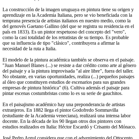
La construcción de la imagen uruguaya en pintura tiene su origen y
aprendizaje en la Academia Italiana, pero se vio beneficiada con la
temprana presencia de artistas italianos en nuestro medio, como la
del genovés Gaetano Gallino (del que se registra su residencia en el
país en 1833). Es un pintor respetuoso del concepto del "vero",
como la casi totalidad de los retratistas de su tiempo. Es probable
que su influencia de tipo "clásico", contribuyera a afirmar la
necesidad de la ruta a Italia.
El modelo de la pintura académica también se observa en el paisaje.
"Juan Manuel Blanes (...) se resiste a dar crédito como arte al género
del paisaje y a la pintura improvisada "al aire libre", fuera del taller.
No obstante, en varias oportunidades, realiza (...) pequeños paisajes
al óleo que constituyen estudios de escenarios para sus grandes
empresas de pintura histórica" (6). Cultiva además el paisaje para
pintar escenas costumbristas como lo es su serie de gauchitos.
En el paisajismo académico hay una preponderancia de artistas
extranjeros. En 1882 llega el pintor Godofredo Sommavilla
(estudiante de la Academia veneciana), realizará una intensa labor
docente. En la década de los 90 llegan otros dos pintores con
estudios realizados en Italia: Héctor Escardó y Crisanto del Mónaco.
José Pedro Argul considera que con el advenimiento del Ottocento