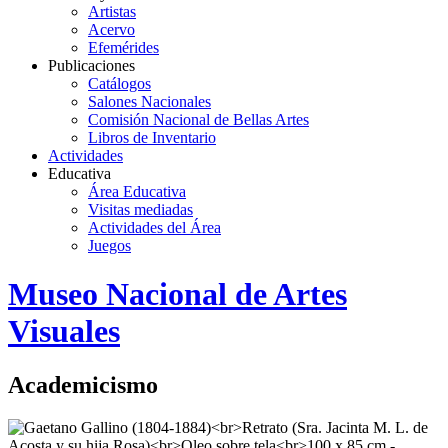
Artistas
Acervo
Efemérides
Publicaciones
Catálogos
Salones Nacionales
Comisión Nacional de Bellas Artes
Libros de Inventario
Actividades
Educativa
Área Educativa
Visitas mediadas
Actividades del Área
Juegos
Logo
Museo Nacional de Artes
MNAV
Visuales
Academicismo