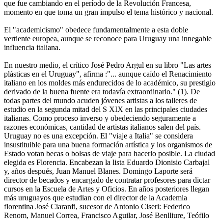
que fue cambiando en el período de la Revolución Francesa,
momento en que toma un gran impulso el tema histórico y nacional.
El "academicismo" obedece fundamentalmente a esta doble
vertiente europea, aunque se reconoce para Uruguay una innegable
influencia italiana.
En nuestro medio, el crítico José Pedro Argul en su libro "Las artes
plásticas en el Uruguay", afirma :"... aunque caído el Renacimiento
italiano en los moldes más endurecidos de lo académico, su prestigio
derivado de la buena fuente era todavía extraordinario." (1). De
todas partes del mundo acuden jóvenes artistas a los talleres de
estudio en la segunda mitad del S XIX en las principales ciudades
italianas. Como proceso inverso y obedeciendo seguramente a
razones económicas, cantidad de artistas italianos salen del país.
Uruguay no es una excepción. El "viaje a Italia" se considera
insustituible para una buena formación artística y los organismos de
Estado votan becas o bolsas de viaje para hacerlo posible. La ciudad
elegida es Florencia. Encabezan la lista Eduardo Dionisio Carbajal
y, años después, Juan Manuel Blanes. Domingo Laporte será
director de becados y encargado de contratar profesores para dictar
cursos en la Escuela de Artes y Oficios. En años posteriores llegan
más uruguayos que estudian con el director de la Academia
florentina José Ciaranfi, sucesor de Antonio Ciseri: Federico
Renom, Manuel Correa, Francisco Aguilar, José Benlliure, Teófilo