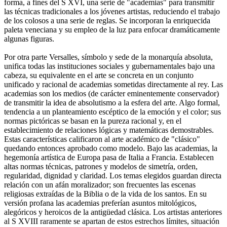
forma, a fines del S XVI, una serie de "academias" para transmitir
las técnicas tradicionales a los jóvenes artistas, reduciendo el trabajo
de los colosos a una serie de reglas. Se incorporan la enriquecida
paleta veneciana y su empleo de la luz para enfocar dramáticamente
algunas figuras.
Por otra parte Versalles, símbolo y sede de la monarquía absoluta,
unifica todas las instituciones sociales y gubernamentales bajo una
cabeza, su equivalente en el arte se concreta en un conjunto
unificado y racional de academias sometidas directamente al rey. Las
academias son los medios (de carácter eminentemente conservador)
de transmitir la idea de absolutismo a la esfera del arte. Algo formal,
tendencia a un planteamiento escéptico de la emoción y el color; sus
normas pictóricas se basan en la pureza racional y, en el
establecimiento de relaciones lógicas y matemáticas demostrables.
Estas características calificaron al arte académico de "clásico"
quedando entonces aprobado como modelo. Bajo las academias, la
hegemonía artística de Europa pasa de Italia a Francia. Establecen
altas normas técnicas, patrones y modelos de simetría, orden,
regularidad, dignidad y claridad. Los temas elegidos guardan directa
relación con un afán moralizador; son frecuentes las escenas
religiosas extraídas de la Biblia o de la vida de los santos. En su
versión profana las academias preferían asuntos mitológicos,
alegóricos y heroicos de la antigüedad clásica. Los artistas anteriores
al S XVIII raramente se apartan de estos estrechos límites, situación