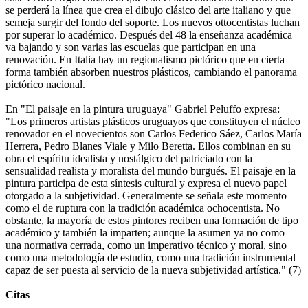
se perderá la línea que crea el dibujo clásico del arte italiano y que
semeja surgir del fondo del soporte. Los nuevos ottocentistas luchan
por superar lo académico. Después del 48 la enseñanza académica
va bajando y son varias las escuelas que participan en una
renovación. En Italia hay un regionalismo pictórico que en cierta
forma también absorben nuestros plásticos, cambiando el panorama
pictórico nacional.
En "El paisaje en la pintura uruguaya" Gabriel Peluffo expresa:
"Los primeros artistas plásticos uruguayos que constituyen el núcleo
renovador en el novecientos son Carlos Federico Sáez, Carlos María
Herrera, Pedro Blanes Viale y Milo Beretta. Ellos combinan en su
obra el espíritu idealista y nostálgico del patriciado con la
sensualidad realista y moralista del mundo burgués. El paisaje en la
pintura participa de esta síntesis cultural y expresa el nuevo papel
otorgado a la subjetividad. Generalmente se señala este momento
como el de ruptura con la tradición académica ochocentista. No
obstante, la mayoría de estos pintores reciben una formación de tipo
académico y también la imparten; aunque la asumen ya no como
una normativa cerrada, como un imperativo técnico y moral, sino
como una metodología de estudio, como una tradición instrumental
capaz de ser puesta al servicio de la nueva subjetividad artística." (7)
Citas