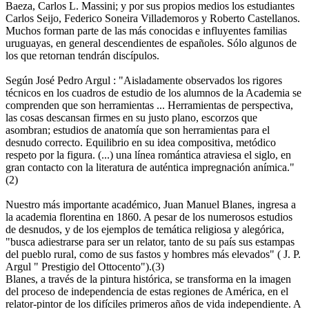
Baeza, Carlos L. Massini; y por sus propios medios los estudiantes
Carlos Seijo, Federico Soneira Villademoros y Roberto Castellanos.
Muchos forman parte de las más conocidas e influyentes familias
uruguayas, en general descendientes de españoles. Sólo algunos de
los que retornan tendrán discípulos.
Según José Pedro Argul : "Aisladamente observados los rigores
técnicos en los cuadros de estudio de los alumnos de la Academia se
comprenden que son herramientas ... Herramientas de perspectiva,
las cosas descansan firmes en su justo plano, escorzos que
asombran; estudios de anatomía que son herramientas para el
desnudo correcto. Equilibrio en su idea compositiva, metódico
respeto por la figura. (...) una línea romántica atraviesa el siglo, en
gran contacto con la literatura de auténtica impregnación anímica."
(2)
Nuestro más importante académico, Juan Manuel Blanes, ingresa a
la academia florentina en 1860. A pesar de los numerosos estudios
de desnudos, y de los ejemplos de temática religiosa y alegórica,
"busca adiestrarse para ser un relator, tanto de su país sus estampas
del pueblo rural, como de sus fastos y hombres más elevados" ( J. P.
Argul " Prestigio del Ottocento").(3)
Blanes, a través de la pintura histórica, se transforma en la imagen
del proceso de independencia de estas regiones de América, en el
relator-pintor de los difíciles primeros años de vida independiente. A