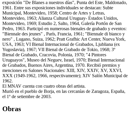
exposición "De Blanes a nuestros días", Punta del Este, Maldonado,
1961. Entre sus exposiciones individuales se destacan: Subte
Municipal, Montevideo, 1958; Centro de Artes y Letras,
Montevideo, 1963; Alianza Cultural Uruguay- Estados Unidos,
Montevideo, 1969; Estudio 2, Salto, 1964, Galería Portón de San
Pedro, 1963. Participó en numerosas bienales de grabado y eventos:
"Biennale des jeunes" , París, Francia, 1961; "Biennale di bianco y
nero" , Lugano, Suiza, 1962; Pratt Grafhic Art Center, Nueva York,
USA, 1963; VI Bienal Internacional de Grabados, Ljubliana (ex
Yugoslavia), 1967; VII Bienal de Grabado de Tokio, 1968; 3º
Bienal de Grabado, Cracovia, Polonia, 1970; "4 Pintores
Uruguayos", Museo del Neguev, Israel, 1970; Bienal Internacional
de Grabados, Buenos Aires, Argentina, 1970. Recibió premios y
menciones en Salones Nacionales: XIII, XIV, XXIV, XV, XXVI,
XXX (1949-1962, 1966, respectivamente); XIV Salón Municipal de
1962.
El MNAV cuenta con cuatro obras del artista.
Murió en el pueblo de Borja, en las cercanías de Zaragoza, España,
el 1º de setiembre de 2003.
Obras