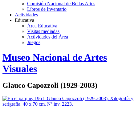
Comisión Nacional de Bellas Artes
Libros de Inventario
Actividades
Educativa
Área Educativa
Visitas mediadas
Actividades del Área
Juegos
Logo
Museo Nacional de Artes
MNAV
Visuales
Glauco Capozzoli (1929-2003)